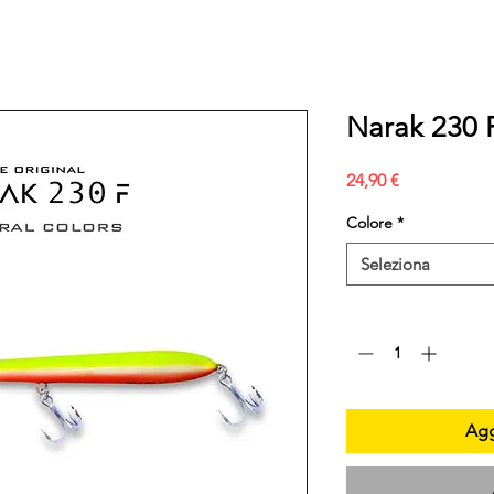
Narak 230 F
Prezzo
24,90 €
Colore
*
Seleziona
Quantità
*
Agg