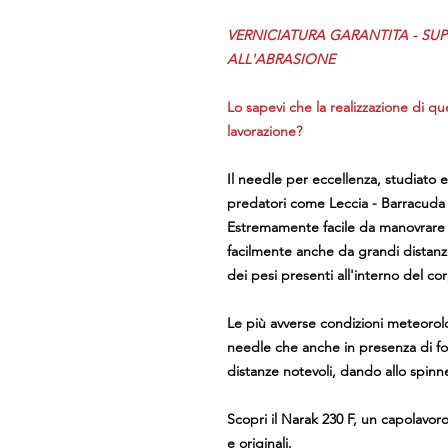
VERNICIATURA GARANTITA - SUP
ALL'ABRASIONE
Lo sapevi che la realizzazione di qu
lavorazione?
Il needle per eccellenza, studiato e
predatori come Leccia - Barracuda 
Estremamente facile da manovrare p
facilmente anche da grandi distanz
dei pesi presenti all'interno del co
Le più avverse condizioni meteoro
needle che anche in presenza di for
distanze notevoli, dando allo spinne
Scopri il Narak 230 F, un capolavoro
e originali.