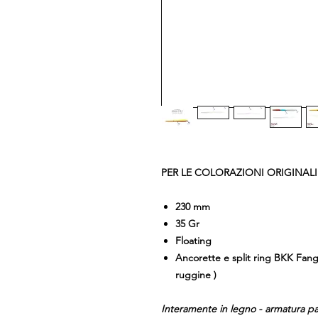
PER LE COLORAZIONI ORIGINAL
230 mm
35 Gr
Floating
Ancorette e split ring
BKK Fangs
ruggine )
Interamente in legno - armatura pa