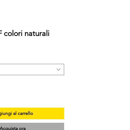
 colori naturali
iungi al carrello
Acquista ora