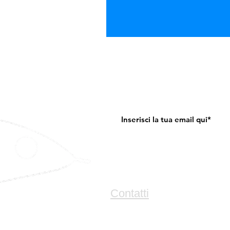
RICEVI PROMOZIONI E AGG
Contatti
Tel & Whatsapp +39 389 824 4414