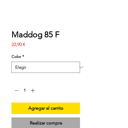
Maddog 85 F
Precio
22,90 €
Color
*
Cantidad
*
Agregar al carrito
Realizar compra