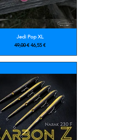
Vista rápida
Jedi Pop XL
Precio
Precio de oferta
49,00 €
46,55 €