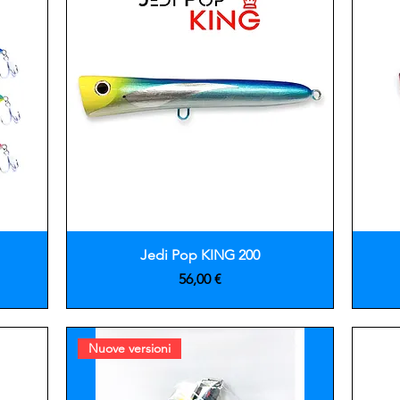
Vista rápida
Jedi Pop KING 200
Precio
56,00 €
Nuove versioni