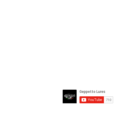
Tel & Whatsapp +39 389 824 4414
Cell. +39 328 937 3039
info@geppettolures.com
geppettolures@outlook.it