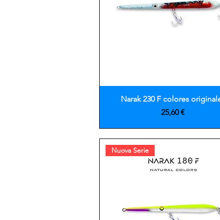
Vista rápida
Narak 230 F colores original
Precio
25,60 €
Nuova Serie