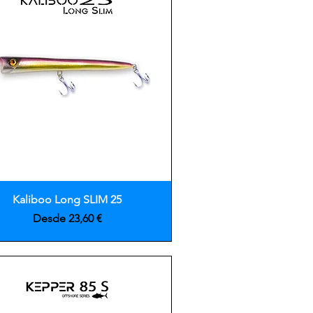
Vista rápida
Kaliboo Long SLIM 25
Precio de oferta
Desde
23,60 €