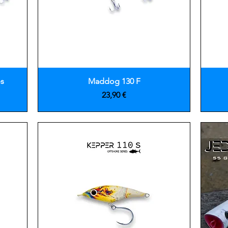
Vista rápida
es
Maddog 130 F
Precio
23,90 €