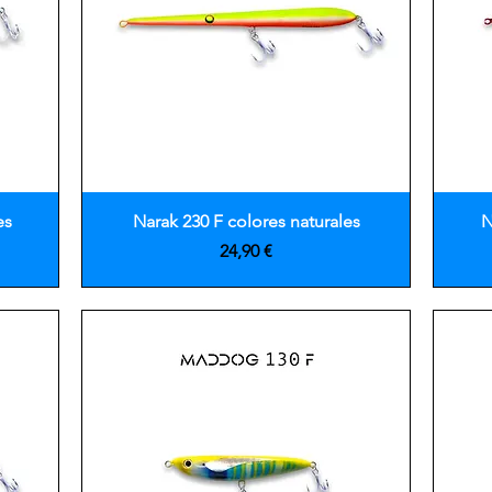
Vista rápida
es
Narak 230 F colores naturales
N
Precio
24,90 €