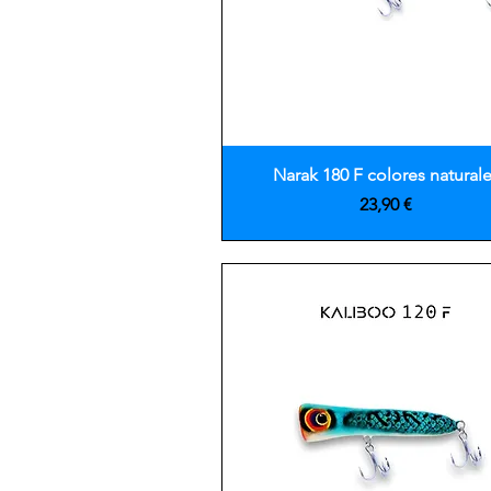
Vista rápida
Narak 180 F colores natural
Precio
23,90 €