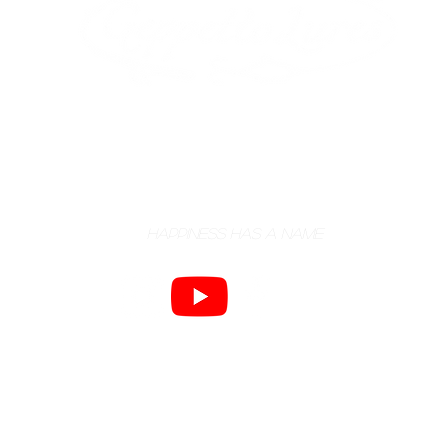
Happiness has a name
Geppetto Lures is a registered trademark.
All rights reserved.