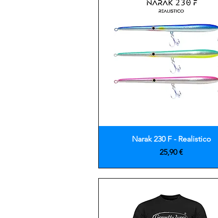
Vista rápida
Narak 230 F - Realistico
Precio
25,90 €