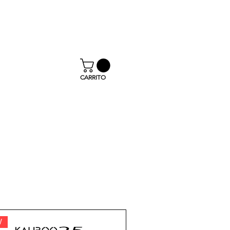
€
CARRITO
W