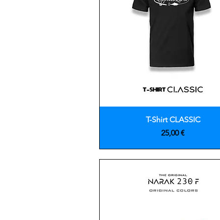
Vista rápida
T-Shirt CLASSIC
Precio
25,00 €