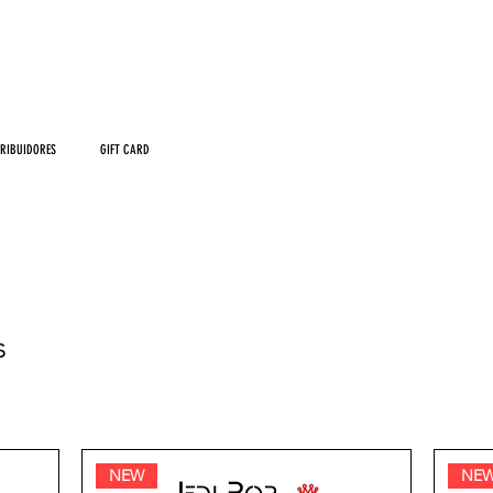
SPEDIZIONE GRATUITA PER GLI ORDINI OLTRE I
59.00
TRIBUIDORES
GIFT CARD
.
s
NEW
NE