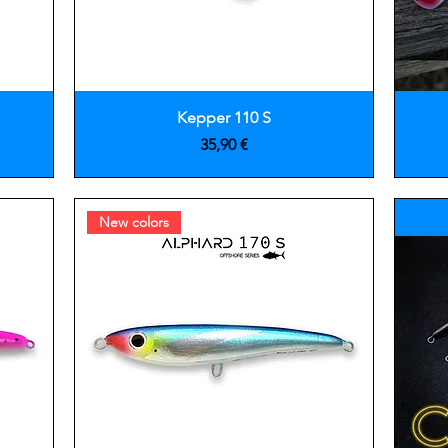
Vista rápida
Kepper 110 S
Precio
35,90 €
New colors