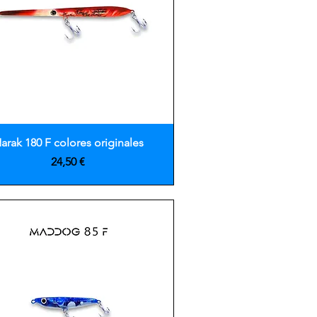
Vista rápida
arak 180 F colores originales
Precio
24,50 €