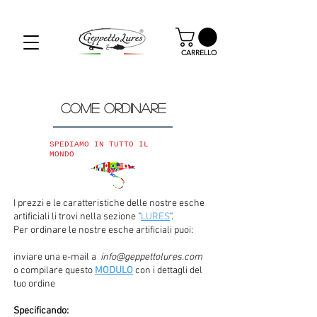
SPEDIZIONE GRATUITA PER GLI ORDINI OLTRE I
59.00€
CARRELLO
COME ORDINARE
SPEDIAMO IN TUTTO IL
MONDO
I prezzi e le caratteristiche delle nostre esche
artificiali li trovi nella sezione "
LURES
".
Per ordinare le nostre esche artificiali puoi:
inviare una e-mail a
info@geppettolures.com
o compilare questo
MODULO
con i dettagli del
tuo ordine
Specificando: