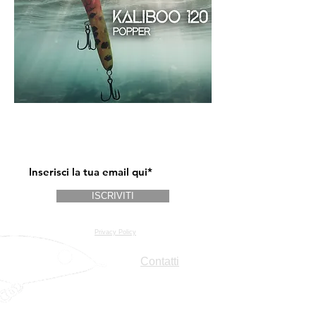
RICEVI PROMOZIONI E AGGIORNAMENTI SUI
MODELLI!
ISCRIVITI
Privacy Policy
Contatti
Tel & Whatsapp
+39 389
824 4414
Cell.
+39 328 937 3039
info@geppettolures.com